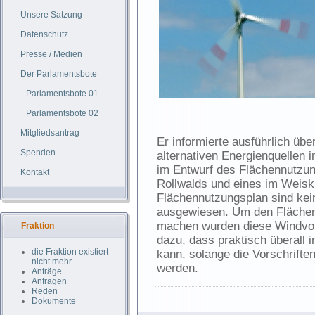
Unsere Satzung
Datenschutz
Presse / Medien
Der Parlamentsbote
Parlamentsbote 01
Parlamentsbote 02
Mitgliedsantrag
Er informierte ausführlich üb
Spenden
alternativen Energienquellen 
im Entwurf des Flächennutzun
Kontakt
Rollwalds und eines im Weiski
Flächennutzungsplan sind kei
ausgewiesen. Um den Flächen
machen wurden diese Windvorr
Fraktion
dazu, dass praktisch überall
die Fraktion existiert
kann, solange die Vorschrifte
nicht mehr
werden.
Anträge
Anfragen
Reden
Dokumente