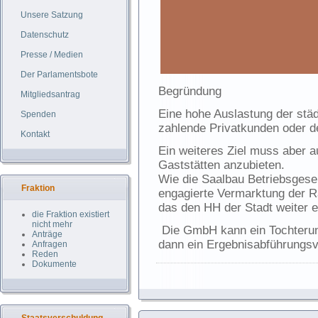
Unsere Satzung
Datenschutz
Presse / Medien
Der Parlamentsbote
Begründung
Mitgliedsantrag
Eine hohe Auslastung der stä
Spenden
zahlende Privatkunden oder der
Kontakt
Ein weiteres Ziel muss aber 
Gaststätten anzubieten.
Wie die Saalbau Betriebsgesell
Fraktion
engagierte Vermarktung der R
das den HH der Stadt weiter e
die Fraktion existiert
nicht mehr
Die GmbH kann ein Tochterun
Anträge
dann ein Ergebnisabführungsv
Anfragen
Reden
Dokumente