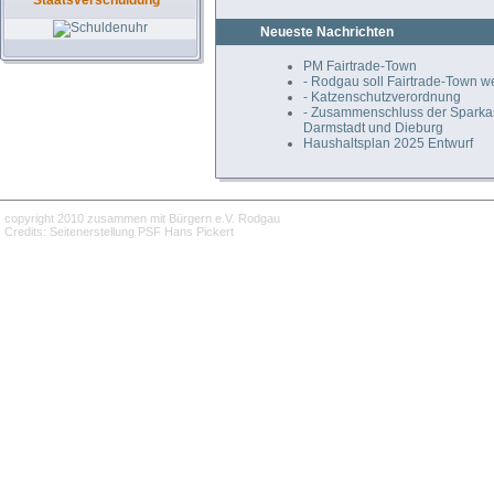
Staatsverschuldung
Neueste Nachrichten
PM Fairtrade-Town
- Rodgau soll Fairtrade-Town 
- Katzenschutzverordnung
- Zusammenschluss der Spark
Darmstadt und Dieburg
Haushaltsplan 2025 Entwurf
copyright 2010 zusammen mit Bürgern e.V. Rodgau
Credits: Seitenerstellung PSF Hans Pickert