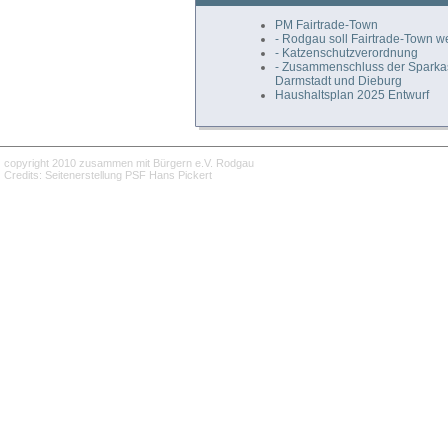
PM Fairtrade-Town
- Rodgau soll Fairtrade-Town 
- Katzenschutzverordnung
- Zusammenschluss der Spark
Darmstadt und Dieburg
Haushaltsplan 2025 Entwurf
copyright 2010 zusammen mit Bürgern e.V. Rodgau
Credits: Seitenerstellung PSF Hans Pickert