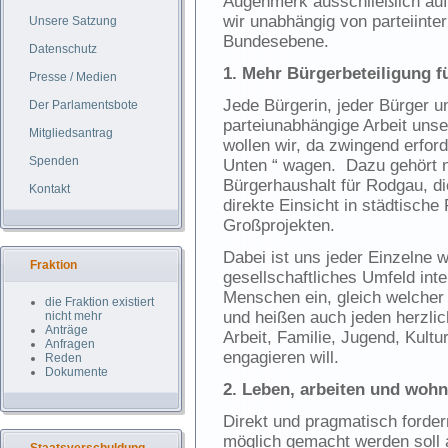
Augenmerk ausschließlich auf
wir unabhängig von parteiint
Unsere Satzung
Bundesebene.
Datenschutz
1.
Mehr Bürgerbeteiligung f
Presse / Medien
Jede Bürgerin, jeder Bürger u
Der Parlamentsbote
parteiunabhängige Arbeit unse
Mitgliedsantrag
wollen wir, da zwingend erfor
Spenden
Unten “ wagen. Dazu gehört n
Bürgerhaushalt für Rodgau, die
Kontakt
direkte Einsicht in städtisch
Großprojekten.
Dabei ist uns jeder Einzelne wi
Fraktion
gesellschaftliches Umfeld inte
Menschen ein, gleich welche
die Fraktion existiert
und heißen auch jeden herzli
nicht mehr
Anträge
Arbeit, Familie, Jugend, Kultu
Anfragen
engagieren will.
Reden
Dokumente
2.
Leben, arbeiten und wohn
Direkt und pragmatisch forde
möglich gemacht werden soll 