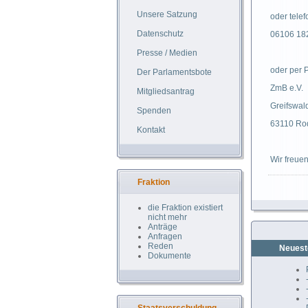
Unsere Satzung
oder telef
Datenschutz
06106 18
Presse / Medien
oder per 
Der Parlamentsbote
ZmB e.V.
Mitgliedsantrag
Greifswald
Spenden
63110 Ro
Kontakt
Wir freue
Fraktion
die Fraktion existiert
nicht mehr
Anträge
Anfragen
Reden
Neuest
Dokumente