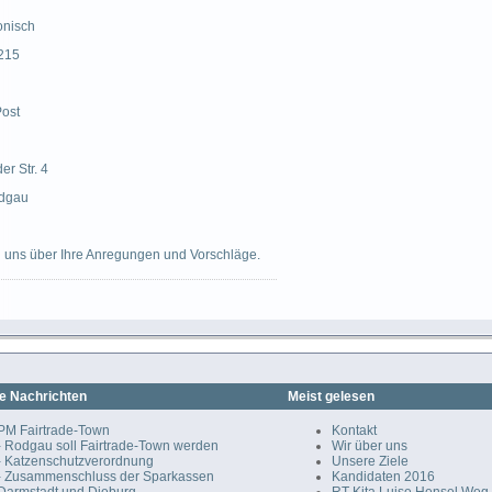
onisch
215
Post
er Str. 4
dgau
n uns über Ihre Anregungen und Vorschläge.
e Nachrichten
Meist gelesen
PM Fairtrade-Town
Kontakt
- Rodgau soll Fairtrade-Town werden
Wir über uns
- Katzenschutzverordnung
Unsere Ziele
- Zusammenschluss der Sparkassen
Kandidaten 2016