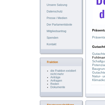
Unsere Satzung
Datenschutz
Presse / Medien
Der Parlamentsbote
Präsent
Mitgliedsantrag
Präsenta
Spenden
Kontakt
Gutacht
Gutacht
Fohlma
Schallgu
Fraktion
Potenzi
Baugrun
die Fraktion existiert
Gutachte
nicht mehr
Natur- u
Anträge
Klimaök
Anfragen
Reden
Dokumente