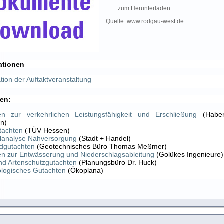
zum Herunterladen.
Quelle: www.rodgau-west.de
ationen
tion der Auftaktveranstaltung
en:
en zur verkehrlichen Leistungsfähigkeit und Erschließung
(Haber
nn)
tachten
(TÜV Hessen)
alanalyse Nahversorgung
(Stadt + Handel)
dgutachten
(Geotechnisches Büro Thomas Meßmer)
n zur Entwässerung und Niederschlagsableitung
(Golükes Ingenieure)
nd Artenschutzgutachten
(Planungsbüro Dr. Huck)
ologisches Gutachten
(Ökoplana)