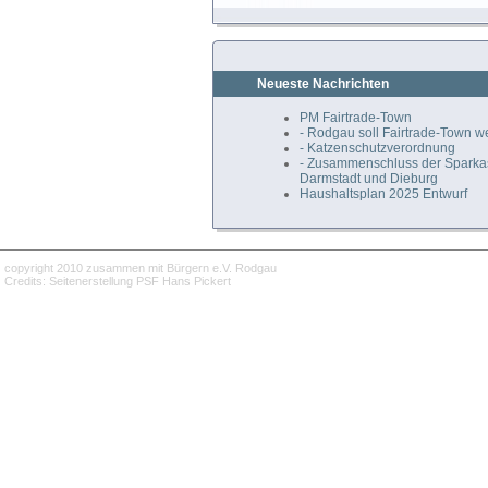
Neueste Nachrichten
PM Fairtrade-Town
- Rodgau soll Fairtrade-Town 
- Katzenschutzverordnung
- Zusammenschluss der Spark
Darmstadt und Dieburg
Haushaltsplan 2025 Entwurf
copyright 2010 zusammen mit Bürgern e.V. Rodgau
Credits: Seitenerstellung PSF Hans Pickert