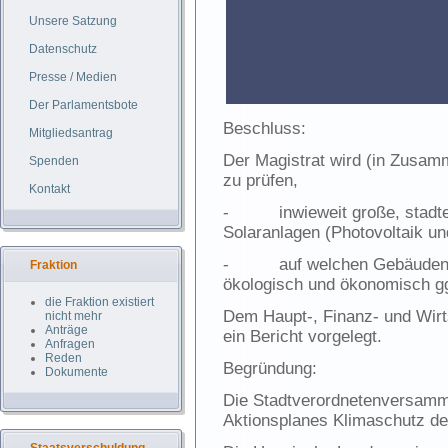
Unsere Satzung
Datenschutz
Presse / Medien
Der Parlamentsbote
Beschluss:
Mitgliedsantrag
Der Magistrat wird (in Zusam
Spenden
zu prüfen,
Kontakt
- inwieweit große, stadtei
Solaranlagen (Photovoltaik un
- auf welchen Gebäuden sich
Fraktion
ökologisch und ökonomisch gg
die Fraktion existiert
Dem Haupt-, Finanz- und Wirt
nicht mehr
Anträge
ein Bericht vorgelegt.
Anfragen
Reden
Begründung:
Dokumente
Die Stadtverordnetenversamm
Aktionsplanes Klimaschutz de