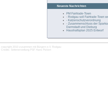
Neueste Nachrichten
PM Fairtrade-Town
- Rodgau soll Fairtrade-Town 
- Katzenschutzverordnung
- Zusammenschluss der Spark
Darmstadt und Dieburg
Haushaltsplan 2025 Entwurf
copyright 2010 zusammen mit Bürgern e.V. Rodgau
Credits: Seitenerstellung PSF Hans Pickert