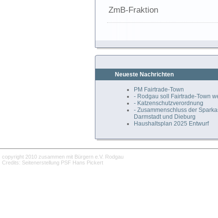
ZmB-Fraktion
Neueste Nachrichten
PM Fairtrade-Town
- Rodgau soll Fairtrade-Town 
- Katzenschutzverordnung
- Zusammenschluss der Spark
Darmstadt und Dieburg
Haushaltsplan 2025 Entwurf
copyright 2010 zusammen mit Bürgern e.V. Rodgau
Credits: Seitenerstellung PSF Hans Pickert