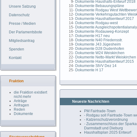
9
- Dokumente Haushalts-Entwurf 2018
10
- Dokumente Bebauungspläne
Unsere Satzung
11
- Dokumente Rodgau West Wettbewer
12
- Dokumente Verkehrsgutachten Weis
Datenschutz
13
- Dokumente Haushaltsentwurf 2017
14
- Dokumente Rodgau-west
Presse / Medien
15
- Dokumente Ausgleichspotentialanal
16
- Dokumente Rodauweg-Konzept
Der Parlamentsbote
17
- Dokumente H17 neu
18
- Dokumente N40 Friedensstr.
Mitgliedsantrag
19
- Dokumente J43 Jügesheim
20
- Dokumente D28 Dudenhofen
Spenden
21
- Dokumente W24 Weiskirchen
22
- Dokumente Netto-Markt Weiskirchen
Kontakt
23
- Dokumente Haushaltsentwurf 2015
24
- Dokumente StVV Dez 14
25
- Dokumente H 17
Fraktion
die Fraktion existiert
nicht mehr
Anträge
Neueste Nachrichten
Anfragen
Reden
PM Fairtrade-Town
Dokumente
- Rodgau soll Fairtrade-Town 
- Katzenschutzverordnung
- Zusammenschluss der Spark
Darmstadt und Dieburg
Haushaltsplan 2025 Entwurf