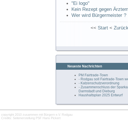
"Ei logo"
Kein Rezept gegen Ärzte
Wer wird Bürgermeister ?
<<
Start
<
Zurüc
Neueste Nachrichten
PM Fairtrade-Town
- Rodgau soll Fairtrade-Town 
- Katzenschutzverordnung
- Zusammenschluss der Spark
Darmstadt und Dieburg
Haushaltsplan 2025 Entwurf
copyright 2010 zusammen mit Bürgern e.V. Rodgau
Credits: Seitenerstellung PSF Hans Pickert