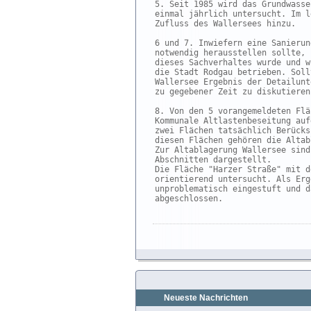
5. Seit 1985 wird das Grundwasse
einmal jährlich untersucht. Im l
Zufluss des Wallersees hinzu.

6 und 7. Inwiefern eine Sanierun
notwendig herausstellen sollte, 
dieses Sachverhaltes wurde und w
die Stadt Rodgau betrieben. Soll
Wallersee Ergebnis der Detailunt
zu gegebener Zeit zu diskutieren
8. Von den 5 vorangemeldeten Flä
Kommunale Altlastenbeseitung auf
zwei Flächen tatsächlich Berücks
diesen Flächen gehören die Altab
Zur Altablagerung Wallersee sind
Abschnitten dargestellt.

Die Fläche "Harzer Straße" mit d
orientierend untersucht. Als Erg
unproblematisch eingestuft und d
abgeschlossen.

Neueste Nachrichten