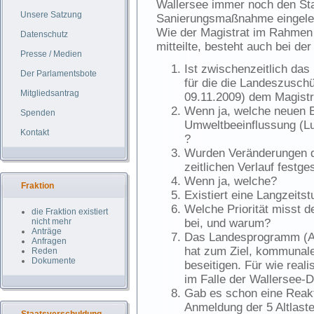
Wallersee immer noch den Stat
Unsere Satzung
Sanierungsmaßnahme eingelei
Wie der Magistrat im Rahme
Datenschutz
mitteilte, besteht auch bei d
Presse / Medien
Ist zwischenzeitlich das
Der Parlamentsbote
für die die Landeszusch
Mitgliedsantrag
09.11.2009) dem Magistr
Wenn ja, welche neuen E
Spenden
Umweltbeeinflussung (Lu
Kontakt
?
Wurden Veränderungen d
zeitlichen Verlauf festges
Wenn ja, welche?
Fraktion
Existiert eine Langzeitst
Welche Priorität misst d
die Fraktion existiert
nicht mehr
bei, und warum?
Anträge
Das Landesprogramm (Ab
Anfragen
hat zum Ziel, kommunale
Reden
Dokumente
beseitigen. Für wie reali
im Falle der Wallersee-
Gab es schon eine Reakt
Anmeldung der 5 Altlast