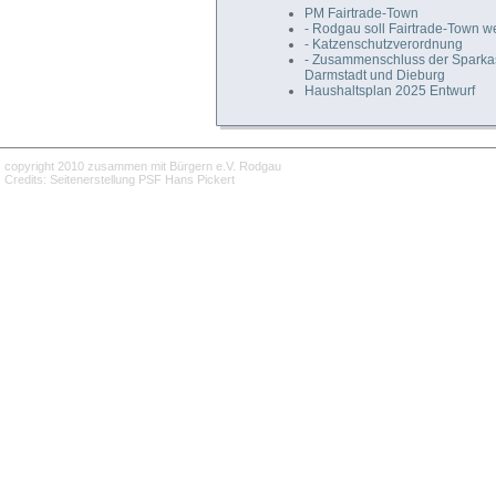
PM Fairtrade-Town
- Rodgau soll Fairtrade-Town 
- Katzenschutzverordnung
- Zusammenschluss der Spark
Darmstadt und Dieburg
Haushaltsplan 2025 Entwurf
copyright 2010 zusammen mit Bürgern e.V. Rodgau
Credits: Seitenerstellung PSF Hans Pickert