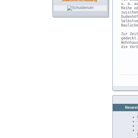
Staatsverschuldung
u. a. a
Reihe o
zwische
Dudenhö
Selbstv
Baulücke
Zur Zei
gedeckt
Wohnhau
die Verö
Neuest