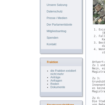
Unsere Satzung
Datenschutz
Presse / Medien
Der Parlamentsbote
 1. Exi
Mitgliedsantrag
      (B
 2. Fal
Spenden
      K
 3. Bes
Kontakt
      di
 4. Wen
      s
Antwort:
Fraktion
Zu 1 und
Nein, e
die Fraktion existiert
Magistra
nicht mehr
Anträge
Zu 3:

Anfragen
Grundsä
Reden
Innenen
Dokumente
es kein
Magistra
Zu 4:

Die Sta
von Beb