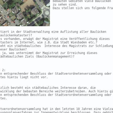
bebauten Gebieten viele Baulücken 
zu sehen sind.

Dazu stellen sich uns folgende Fra
stiert in der Stadtverwaltung eine Auflistung aller Baulücken

aulückenkataster)?

ls vorhanden, erwägt der Magistrat eine Veröffentlichung dieses

atasters im Internet, wie z.B. die Stadt Wiesbaden etc.?

teht ein städtebauliches  Interesse des Magistrats zur Schließung
eser Baulücken?

n ja, was unternimmt der Magistrat zur Erreichung dieses

tädtebaulichen Ziels (Baulückenmanagement)?


 2:

in entsprechender Beschluss der Stadtverordnetenversammlung oder 
tes hierzu liegt nicht vor.

tzlich besteht ein städtebauliches Interesse daran, die

twicklung der bebauten Bereiche weiterzubetreiben. Auch hierzu gi
en entsprechenden Beschluss der Stadtverordnetenversammlung oder 
tes.

dtverordnetenversammlung hat in den letzten 10 Jahren eine Vielza
auungsplanverfahren zur Innenentwicklung beschlossen. Dazu gehört