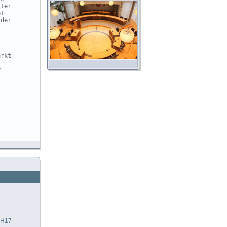
ter

t

der

rkt



 H17