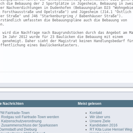
uch die Bebauung der 2 Sportplätze in Jügesheim, Bebauung in zwei
der Nachverdichtungen in Dudenhofen (Bebauungsplan D23 "Wohngebie
n Forsthausstraße und Opelstraße") und Jügesheim (J14.1 "Östlich 
fer Straße" und J46 "Starkenburgring / Babenhäuser Straße").

erständlich umfassten die Bebauungspläne auch die Bebauung von

n.

t wird die Nachfrage nach Baugrundstücken durch das Angebot am Ma
. Im Jahr 2012 wurde für 23 Baulücken die Bebauung mit einem

s genehmigt. Daher sieht der Magistrat keinen Handlungsbedarf für
ffentlichung eines Baulückenkatasters.

e Nachrichten
Meist gelesen
PM Fairtrade-Town
Kontakt
- Rodgau soll Fairtrade-Town werden
Wir über uns
- Katzenschutzverordnung
Unsere Ziele
- Zusammenschluss der Sparkassen
Kandidaten 2016
Darmstadt und Dieburg
RT Kita Luise Hensel Weg