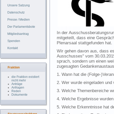
Unsere Satzung
Datenschutz
Presse / Medien
Der Parlamentsbote
In der Ausschussberatungsrun
Mitgliedsantrag
mitgeteilt, dass eine Gesprä
Spenden
Plenarsaal stattgefunden hat.
Kontakt
Wir gehen davon aus, dass es 
Ausschusses" vom 30.03.2015
sprach, sondern um einen wei
zugesagten Gedankenaustausc
Fraktion
1. Wann hat die (Folge-)Veran
die Fraktion existiert
nicht mehr
2. Wer wurde eingeladen und
Anträge
Anfragen
3. Welche Themenbereiche w
Reden
Dokumente
4. Welche Ergebnisse wurden b
5. Welche Erkenntnisse hat d