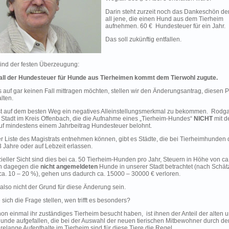
Darin steht zurzeit noch das Dankeschön der
all jene, die einen Hund aus dem Tierheim
aufnehmen. 60 € Hundesteuer für ein Jahr.
Das soll zukünftig entfallen.
sind der festen Überzeugung:
ll der Hundesteuer für Hunde aus Tierheimen kommt dem Tierwohl zugute.
s auf gar keinen Fall mittragen möchten, stellen wir den Änderungsantrag, diesen 
lten.
t auf dem besten Weg ein negatives Alleinstellungsmerkmal zu bekommen. Rodg
n Stadt im Kreis Offenbach, die die Aufnahme eines „Tierheim-Hundes“
NICHT
mit 
auf mindestens einem Jahrbeitrag Hundesteuer belohnt.
er Liste des Magistrats entnehmen können, gibt es Städte, die bei Tierheimhunden 
3 Jahre oder auf Lebzeit erlassen.
ieller Sicht sind dies bei ca. 50 Tierheim-Hunden pro Jahr, Steuern in Höhe von ca
 dagegen die
nicht angemeldeten
Hunde in unserer Stadt betrachtet (nach Schä
 ca. 10 – 20 %), gehen uns dadurch ca. 15000 – 30000 € verloren.
also nicht der Grund für diese Änderung sein.
 sich die Frage stellen, wen trifft es besonders?
on einmal ihr zuständiges Tierheim besucht haben, ist ihnen der Anteil der alten 
unde aufgefallen, die bei der Auswahl der neuen tierischen Mitbewohner durch de
hrelange Aufenthalte im Tierheim sind für diese Tiere die Regel.