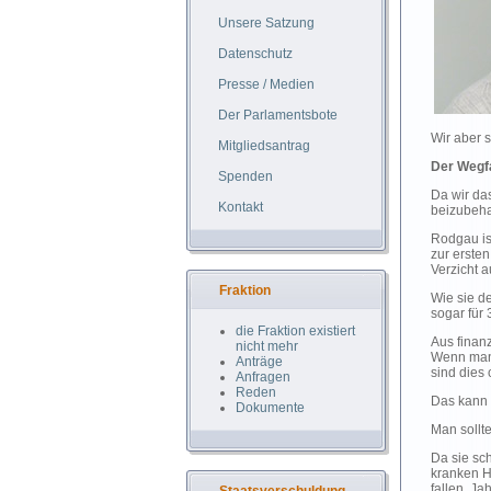
Unsere Satzung
Datenschutz
Presse / Medien
Der Parlamentsbote
Wir aber 
Mitgliedsantrag
Der Wegfa
Spenden
Da wir da
Kontakt
beizubeha
Rodgau is
zur erste
Verzicht 
Fraktion
Wie sie d
sogar für 
die Fraktion existiert
Aus finanz
nicht mehr
Wenn man
Anträge
sind dies
Anfragen
Reden
Das kann 
Dokumente
Man sollte
Da sie sch
kranken H
fallen. Ja