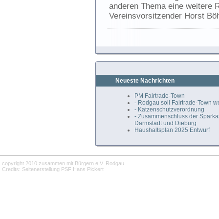
anderen Thema eine weitere R
Vereinsvorsitzender Horst Bö
Neueste Nachrichten
PM Fairtrade-Town
- Rodgau soll Fairtrade-Town 
- Katzenschutzverordnung
- Zusammenschluss der Spark
Darmstadt und Dieburg
Haushaltsplan 2025 Entwurf
copyright 2010 zusammen mit Bürgern e.V. Rodgau
Credits: Seitenerstellung PSF Hans Pickert