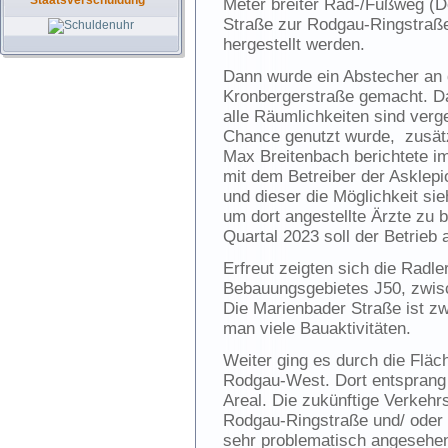
Staatsverschuldung
Meter breiter Rad-/Fußweg (D
Straße zur Rodgau-Ringstraß
hergestellt werden.
Dann wurde ein Abstecher an 
Kronbergerstraße gemacht. Das
alle Räumlichkeiten sind verge
Chance genutzt wurde, zusätz
Max Breitenbach berichtete im
mit dem Betreiber der Asklepi
und dieser die Möglichkeit sie
um dort angestellte Ärzte zu 
Quartal 2023 soll der Betrie
Erfreut zeigten sich die Radl
Bebauungsgebietes J50, zwis
Die Marienbader Straße ist z
man viele Bauaktivitäten.
Weiter ging es durch die Flä
Rodgau-West. Dort entsprang 
Areal. Die zukünftige Verkehr
Rodgau-Ringstraße und/ oder 
sehr problematisch angesehe