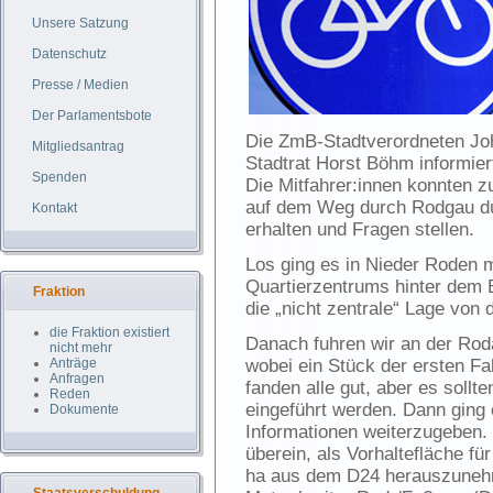
Unsere Satzung
Datenschutz
Presse / Medien
Der Parlamentsbote
Die ZmB-Stadtverordneten Joh
Mitgliedsantrag
Stadtrat Horst Böhm informie
Spenden
Die Mitfahrer:innen konnten 
auf dem Weg durch Rodgau dur
Kontakt
erhalten und Fragen stellen.
Los ging es in Nieder Roden 
Quartierzentrums hinter dem 
Fraktion
die „nicht zentrale“ Lage von
die Fraktion existiert
Danach fuhren wir an der Ro
nicht mehr
Anträge
wobei ein Stück der ersten F
Anfragen
fanden alle gut, aber es sollt
Reden
eingeführt werden. Dann ging
Dokumente
Informationen weiterzugeben. 
überein, als Vorhaltefläche fü
ha aus dem D24 herauszunehm