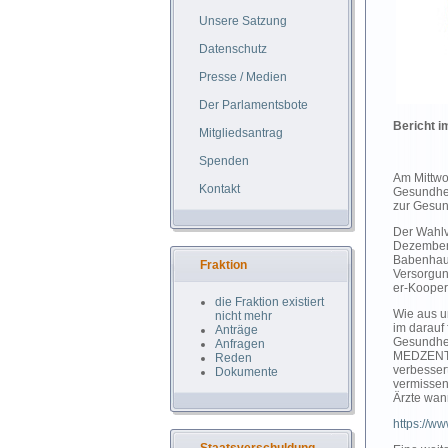
Unsere Satzung
Datenschutz
Presse / Medien
Der Parlamentsbote
Bericht 
Mitgliedsantrag
Spenden
Am Mittwo
Kontakt
Gesundhei
zur Gesun
Der Wahlv
Dezember 
Babenhaus
Fraktion
Versorgun
er-Kooper
die Fraktion existiert
Wie aus u
nicht mehr
im darauf
Anträge
Gesundhei
Anfragen
MEDZENTR
Reden
verbesser
Dokumente
vermissen
Ärzte wan
https://w