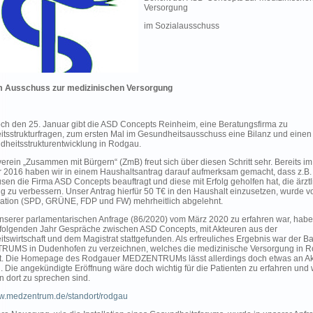
Versorgung
im Sozialausschuss
im Ausschuss zur medizinischen Versorgung
ch den 25. Januar gibt die ASD Concepts Reinheim, eine Beratungsfirma zu
tsstrukturfragen, zum ersten Mal im Gesundheitsausschuss eine Bilanz und einen
dheitsstrukturentwicklung in Rodgau.
erein „Zusammen mit Bürgern“ (ZmB) freut sich über diesen Schritt sehr. Bereits im
2016 haben wir in einem Haushaltsantrag darauf aufmerksam gemacht, dass z.B.
en die Firma ASD Concepts beauftragt und diese mit Erfolg geholfen hat, die ärztl
g zu verbessern. Unser Antrag hierfür 50 T€ in den Haushalt einzusetzen, wurde v
ation (SPD, GRÜNE, FDP und FW) mehrheitlich abgelehnt.
nserer parlamentarischen Anfrage (86/2020) vom März 2020 zu erfahren war, hab
 folgenden Jahr Gespräche zwischen ASD Concepts, mit Akteuren aus der
tswirtschaft und dem Magistrat stattgefunden. Als erfreuliches Ergebnis war der B
UMS in Dudenhofen zu verzeichnen, welches die medizinische Versorgung in 
t. Die Homepage des Rodgauer MEDZENTRUMs lässt allerdings doch etwas an Akt
. Die angekündigte Eröffnung wäre doch wichtig für die Patienten zu erfahren und
n dort zu sprechen sind.
ww.medzentrum.de/standort/rodgau