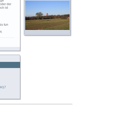
age
 oder der
ch ist
zu tun
t.
 H17