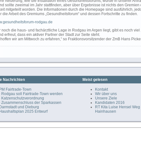
ere Neuerung, wie die Installation eines Gesundheitsforums, wurde in unserer Anfr
d sollte zweimal im Jahr stattfinden, aber über Ergebnisse ist nichts den Gremien
keit mitgeteilt worden. Die Informationen durch die Homepage sind ausführlich, jedo
er die Arbeit des Gremiums „Gesundheitsforum“ und dessen Fortschritte zu finden.
ww.gesundheitsforum-rodgau.de
noch die haus- und fachärztliche Lage in Rodgau im Argen liegt, gibt es noch viel 
nd erfreut, dass ein aktiver Partner der Stadt zur Seite steht.
hoffen wir am Mittwoch zu erfahren,“ so Fraktionsvorsitzender der ZmB Hans Picker
e Nachrichten
Meist gelesen
PM Fairtrade-Town
Kontakt
- Rodgau soll Fairtrade-Town werden
Wir über uns
- Katzenschutzverordnung
Unsere Ziele
- Zusammenschluss der Sparkassen
Kandidaten 2016
Darmstadt und Dieburg
RT Kita Luise Hensel Weg
Haushaltsplan 2025 Entwurf
Hainhausen