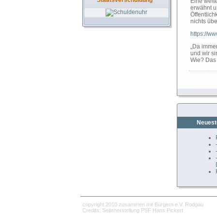
Staatsverschuldung
Eine weit
erwähnt un
Öffentlich
nichts üb
https://w
„Da immer 
und wir si
Wie? Das 
Neuest
copyright 2010 zusammen mit Bürgern e.V. Rodgau
Credits: Seitenerstellung PSF Hans Pickert