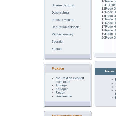
10
Rede de
11
HH-Red
Unsere Satzung
12
Rede Ot
13
Rede Ho
Datenschutz
14
Rede Jo
15
Rede Ha
Presse / Medien
16
Rede H
17
Rede Ho
Der Parlamentsbote
18
Rede H
19
Rede Ho
Mitgliedsantrag
20
Rede Ot
Spenden
Kontakt
Fraktion
Neuest
die Fraktion existiert
nicht mehr
Anträge
Anfragen
Reden
Dokumente