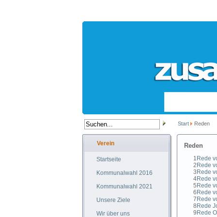
Start
Reden
Verein
Reden
1
Rede vo
Startseite
2
Rede vo
3
Rede vo
Kommunalwahl 2016
4
Rede vo
5
Rede vo
Kommunalwahl 2021
6
Rede vo
7
Rede vo
Unsere Ziele
8
Rede J
9
Rede Ot
Wir über uns