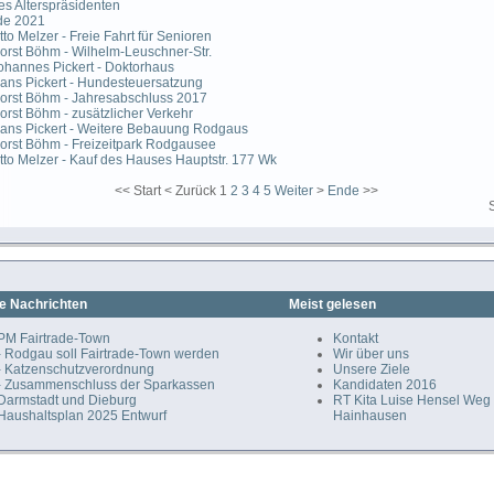
s Alterspräsidenten
e 2021
to Melzer - Freie Fahrt für Senioren
rst Böhm - Wilhelm-Leuschner-Str.
hannes Pickert - Doktorhaus
ns Pickert - Hundesteuersatzung
orst Böhm - Jahresabschluss 2017
rst Böhm - zusätzlicher Verkehr
ans Pickert - Weitere Bebauung Rodgaus
rst Böhm - Freizeitpark Rodgausee
to Melzer - Kauf des Hauses Hauptstr. 177 Wk
<<
Start
<
Zurück
1
2
3
4
5
Weiter
>
Ende
>>
e Nachrichten
Meist gelesen
PM Fairtrade-Town
Kontakt
- Rodgau soll Fairtrade-Town werden
Wir über uns
- Katzenschutzverordnung
Unsere Ziele
- Zusammenschluss der Sparkassen
Kandidaten 2016
Darmstadt und Dieburg
RT Kita Luise Hensel Weg
Haushaltsplan 2025 Entwurf
Hainhausen