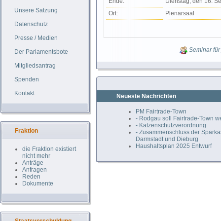
Ende:
Dienstag, den 16. S
Unsere Satzung
Ort:
Plenarsaal
Datenschutz
Presse / Medien
Seminar für
Der Parlamentsbote
Mitgliedsantrag
Spenden
Kontakt
Neueste Nachrichten
PM Fairtrade-Town
- Rodgau soll Fairtrade-Town 
- Katzenschutzverordnung
Fraktion
- Zusammenschluss der Spark
Darmstadt und Dieburg
Haushaltsplan 2025 Entwurf
die Fraktion existiert
nicht mehr
Anträge
Anfragen
Reden
Dokumente